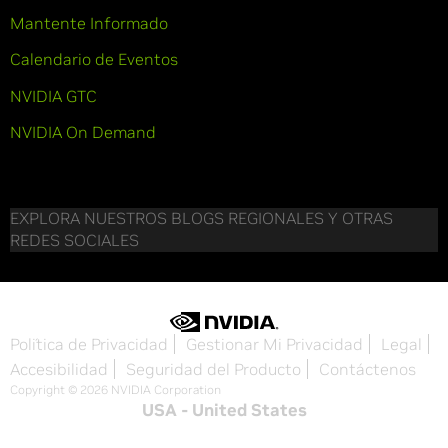
Mantente Informado
Calendario de Eventos
NVIDIA GTC
NVIDIA On Demand
EXPLORA NUESTROS BLOGS REGIONALES Y OTRAS
REDES SOCIALES
Política de Privacidad
Gestionar Mi Privacidad
Legal
Accesibilidad
Seguridad del Producto
Contáctenos
Copyright © 2026 NVIDIA Corporation
USA - United States