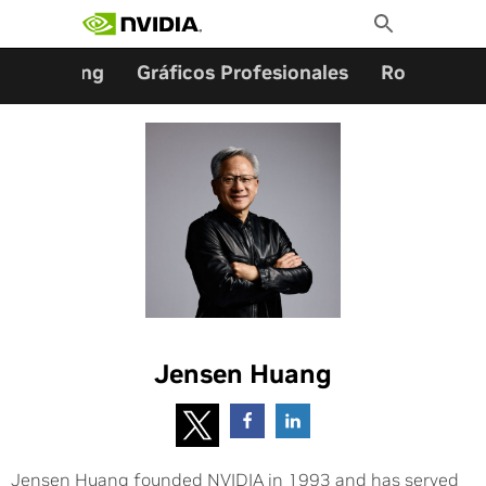
Buscar:
Ir
Toggle
al
Search
contenido
Gaming
Gráficos Profesionales
Robótica
Jensen Huang
Jensen Huang founded NVIDIA in 1993 and has served