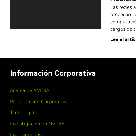
Las redes 
procesamie
computació
cargas de t
Lee el artíc
Información Corporativa
Acerca de NVIDIA
Presentación Corporativa
Tecnologías
Investigación en NVIDIA
Inversionistas