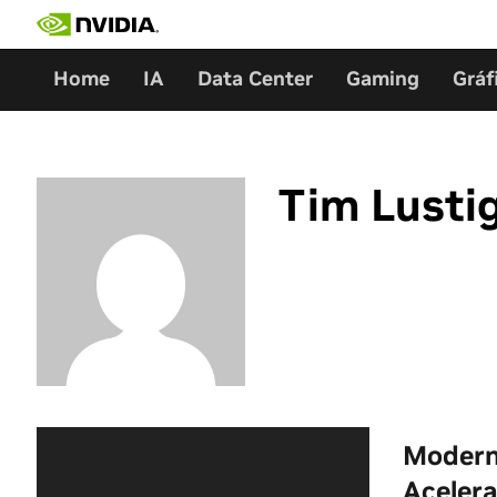
Ir
al
contenido
Home
IA
Data Center
Gaming
Gráf
Tim Lusti
Modern
Aceler