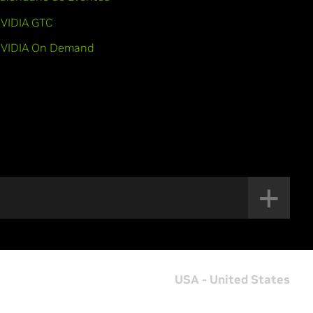
VIDIA GTC
VIDIA On Demand
USA - United States