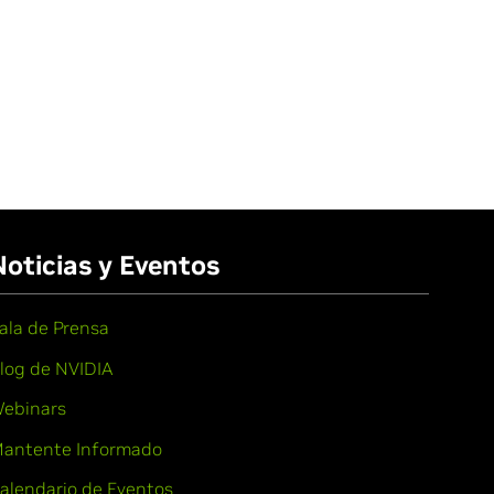
Noticias y Eventos
ala de Prensa
log de NVIDIA
ebinars
antente Informado
alendario de Eventos