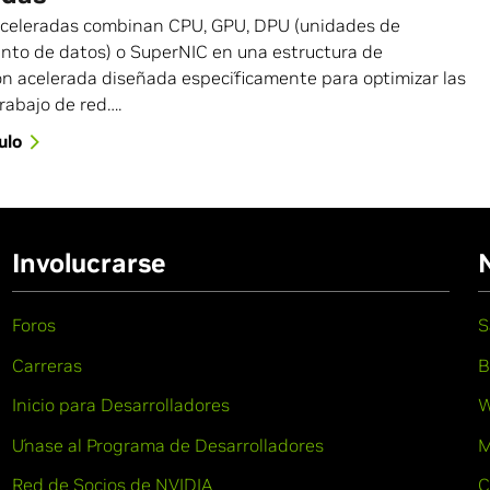
aceleradas combinan CPU, GPU, DPU (unidades de
nto de datos) o SuperNIC en una estructura de
n acelerada diseñada específicamente para optimizar las
rabajo de red….
ulo
Involucrarse
Foros
S
Carreras
B
Inicio para Desarrolladores
W
Únase al Programa de Desarrolladores
M
Red de Socios de NVIDIA
C