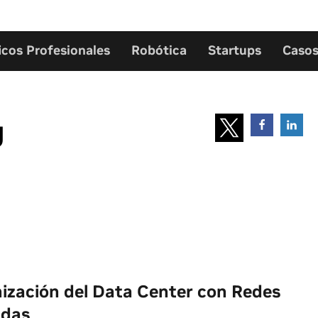
icos Profesionales
Robótica
Startups
Casos
g
ización del Data Center con Redes
adas