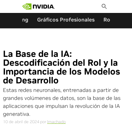
Buscar:
Ir
Toggle
al
Search
contenido
Gaming
Gráficos Profesionales
Robótica
La Base de la IA:
Descodificación del Rol y la
Importancia de los Modelos
de Desarrollo
Estas redes neuronales, entrenadas a partir de
grandes volúmenes de datos, son la base de las
aplicaciones que impulsan la revolución de la IA
generativa.
10 de abril de 2024
por
lmachado