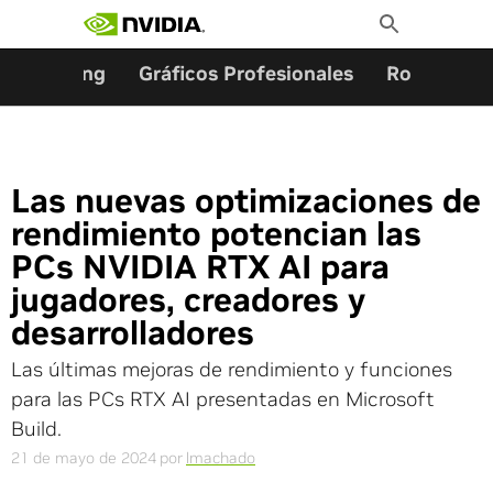
Buscar:
Ir
Toggle
al
Search
contenido
Gaming
Gráficos Profesionales
Robótica
Las nuevas optimizaciones de
rendimiento potencian las
PCs NVIDIA RTX AI para
jugadores, creadores y
desarrolladores
Las últimas mejoras de rendimiento y funciones
para las PCs RTX AI presentadas en Microsoft
Build.
21 de mayo de 2024
por
lmachado