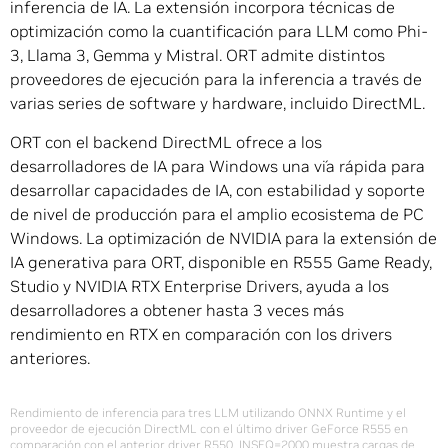
inferencia de IA. La extensión incorpora técnicas de
optimización como la cuantificación para LLM como Phi-
3, Llama 3, Gemma y Mistral. ORT admite distintos
proveedores de ejecución para la inferencia a través de
varias series de software y hardware, incluido DirectML.
ORT con el backend DirectML ofrece a los
desarrolladores de IA para Windows una vía rápida para
desarrollar capacidades de IA, con estabilidad y soporte
de nivel de producción para el amplio ecosistema de PC
Windows. La optimización de NVIDIA para la extensión de
IA generativa para ORT, disponible en R555 Game Ready,
Studio y NVIDIA RTX Enterprise Drivers, ayuda a los
desarrolladores a obtener hasta 3 veces más
rendimiento en RTX en comparación con los drivers
anteriores.
Rendimiento de inferencia para tres LLM utilizando ONNX Runtime y el
proveedor de ejecución DirectML con el último driver GeForce R555 en
comparación con el anterior driver R550. INSEQ=2000 muestra cargas de