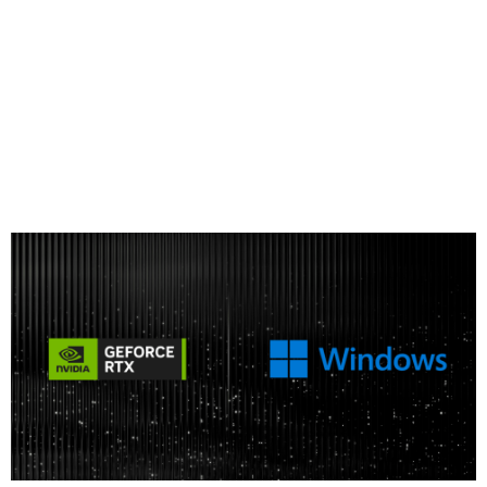
Compartir
NVIDIA acaba de anunciar en
Microsoft Build
nuevas
optimizaciones e integraciones de rendimiento de IA