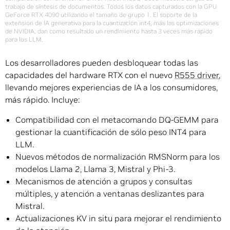
trabajo de síntesis de documentos. Todos los datos capturados con la GPU
GeForce RTX 4090 utilizando el tamaño de grupo 1. El soporte de la
extensión de IA generativa para la cuantización int4, más las optimizaciones
de NVIDIA, dan como resultado un rendimiento hasta 3 veces más rápido
para los LLM.
Los desarrolladores pueden desbloquear todas las
capacidades del hardware RTX con el nuevo
R555 driver
,
llevando mejores experiencias de IA a los consumidores,
más rápido. Incluye:
Compatibilidad con el metacomando DQ-GEMM para
gestionar la cuantificación de sólo peso INT4 para
LLM.
Nuevos métodos de normalización RMSNorm para los
modelos Llama 2, Llama 3, Mistral y Phi-3.
Mecanismos de atención a grupos y consultas
múltiples, y atención a ventanas deslizantes para
Mistral.
Actualizaciones KV in situ para mejorar el rendimiento