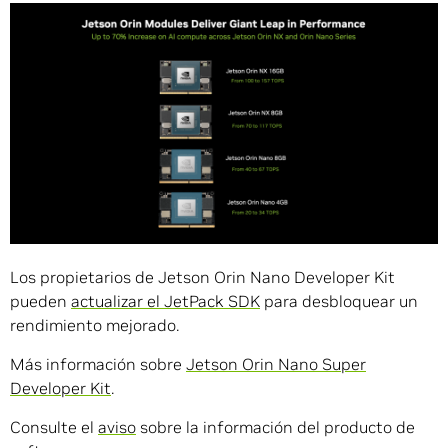
Los propietarios de Jetson Orin Nano Developer Kit
pueden
actualizar el JetPack SDK
para desbloquear un
rendimiento mejorado.
Más información sobre
Jetson Orin Nano Super
Developer Kit
.
Consulte el
aviso
sobre la información del producto de