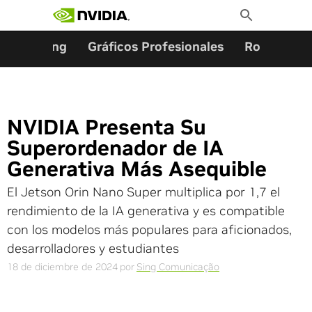
Buscar:
Ir
Toggle
al
Search
contenido
Gaming
Gráficos Profesionales
Robótica
NVIDIA Presenta Su
Superordenador de IA
Generativa Más Asequible
El Jetson Orin Nano Super multiplica por 1,7 el
rendimiento de la IA generativa y es compatible
con los modelos más populares para aficionados,
desarrolladores y estudiantes
18 de diciembre de 2024
por
Sing Comunicação