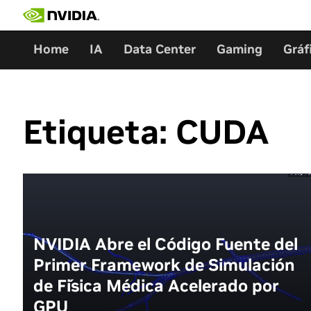
Ir
al
contenido
Home
IA
Data Center
Gaming
Gráf
Etiqueta:
CUDA
NVIDIA Abre el Código Fuente del
Primer Framework de Simulación
de Física Médica Acelerado por
GPU