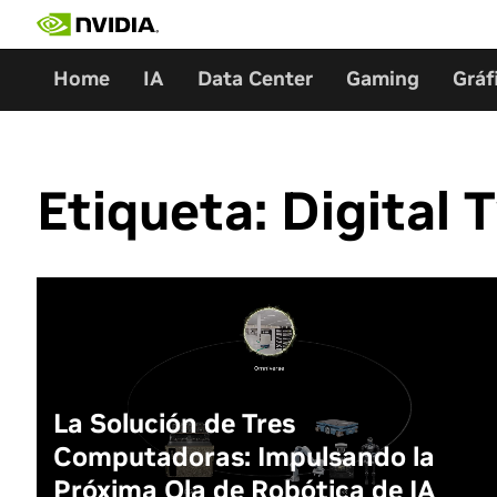
Ir
al
contenido
Home
IA
Data Center
Gaming
Gráf
Etiqueta:
Digital 
La Solución de Tres
Computadoras: Impulsando la
Próxima Ola de Robótica de IA