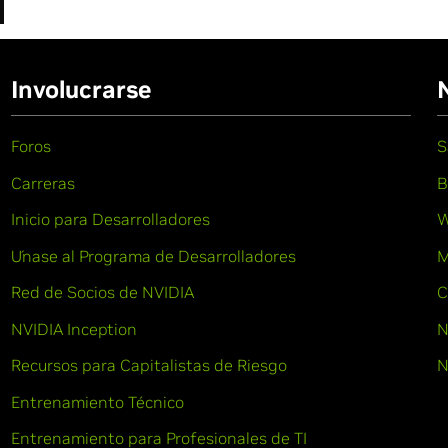
Involucrarse
Foros
S
Carreras
B
Inicio para Desarrolladores
W
Únase al Programa de Desarrolladores
M
Red de Socios de NVIDIA
C
NVIDIA Inception
N
Recursos para Capitalistas de Riesgo
N
Entrenamiento Técnico
Entrenamiento para Profesionales de TI