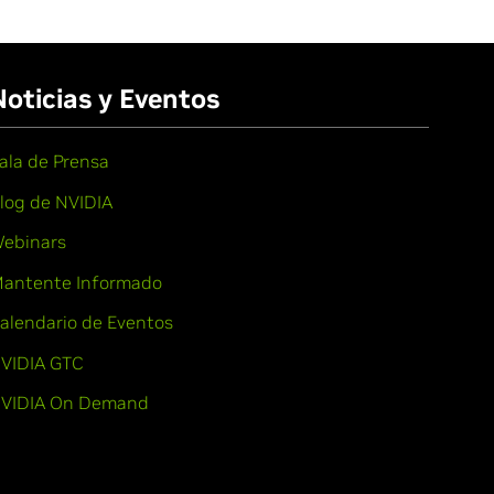
Noticias y Eventos
ala de Prensa
log de NVIDIA
ebinars
antente Informado
alendario de Eventos
VIDIA GTC
VIDIA On Demand