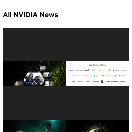
All NVIDIA News
El Mejor de su Clase:
Líderes de la industria se
Estudia y Juega Juegos de
unen a Open Secure AI
PC en la Misma Laptop con
Alliance
GeForce NOW
GeForce NOW Zarpa con
Cómo los Modelos Abiertos
«Path of Exile: Curse of the
Están Impulsando la