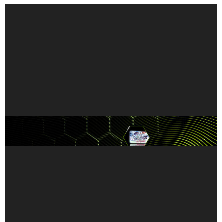
El Mejor de su Clase: Estudia y Juega Juegos de
PC en la Misma Laptop con GeForce NOW