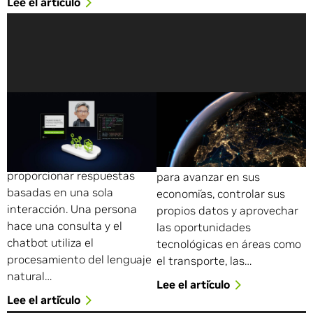
Lee el artículo
¿Qué Es la IA Basada en
¿Qué Es la IA Soberana?
Agentes?
Las naciones han invertido
Los chatbots de IA utilizan la
durante mucho tiempo en
IA generativa para
infraestructura nacional
proporcionar respuestas
para avanzar en sus
basadas en una sola
economías, controlar sus
interacción. Una persona
propios datos y aprovechar
hace una consulta y el
las oportunidades
chatbot utiliza el
tecnológicas en áreas como
procesamiento del lenguaje
el transporte, las…
natural…
Lee el artículo
Lee el artículo