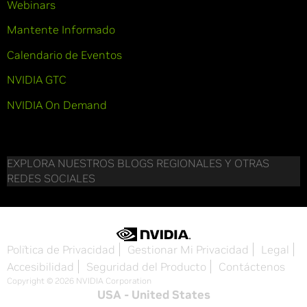
Webinars
Mantente Informado
Calendario de Eventos
NVIDIA GTC
NVIDIA On Demand
EXPLORA NUESTROS BLOGS REGIONALES Y OTRAS
REDES SOCIALES
Política de Privacidad
Gestionar Mi Privacidad
Legal
Accesibilidad
Seguridad del Producto
Contáctenos
Copyright © 2026 NVIDIA Corporation
USA - United States