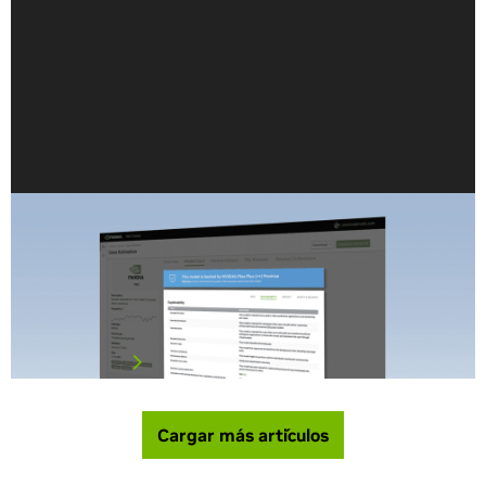
¿Qué Es Una IA Confiable?
La inteligencia artificial, como cualquier tecnología
transformadora, es un trabajo en progreso, que crece
continuamente en sus capacidades y su impacto social.
Las iniciativas de IA confiable reconocen los efectos…
Lee el artículo
Cargar más artículos