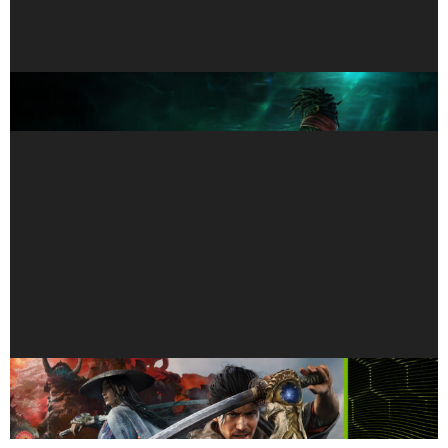
GeForce NOW Zarpa con «Path of Exile: Curse of
the Allflame» para Unirse a la Nube
Afila la Espada, Olvídate de las Descargas:
“Onimusha: Way of the Sword” llega a GeForce
NOW