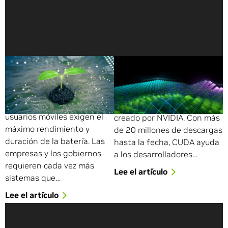
¿Qué Es la Computación
¿Qué Es CUDA?
Verde?
CUDA es una plataforma de
Todo el mundo quiere una
computación paralela y un
computación verde. Los
modelo de programación
usuarios móviles exigen el
creado por NVIDIA. Con más
máximo rendimiento y
de 20 millones de descargas
duración de la batería. Las
hasta la fecha, CUDA ayuda
empresas y los gobiernos
a los desarrolladores…
requieren cada vez más
Lee el artículo
sistemas que…
Lee el artículo