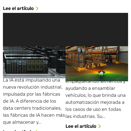
Lee el artículo
Las Fábricas de IA Están
¿Qué Es la Simulación
Redefiniendo los Data
Robótica?
Centers y Permitiendo la
Los robots están moviendo
Próxima Era de la IA
mercancías en almacenes,
La IA está impulsando una
empaquetando alimentos y
nueva revolución industrial,
ayudando a ensamblar
impulsada por las fábricas
vehículos, lo que brinda una
de IA. A diferencia de los
automatización mejorada a
data centers tradicionales,
los casos de uso en todas
las fábricas de IA hacen más
las industrias. Su…
que almacenar y…
Lee el artículo