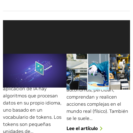
Explicación de los
¿Qué Es la IA Física?
Tokens: el Lenguaje y la
La IA física permite que las
Moneda de la IA
máquinas autónomas, como
Bajo el capó de cada
los robots y los coches
aplicación de IA hay
autónomos, perciban,
algoritmos que procesan
comprendan y realicen
datos en su propio idioma,
acciones complejas en el
uno basado en un
mundo real (físico). También
vocabulario de tokens. Los
se le suele…
tokens son pequeñas
Lee el artículo
unidades de…