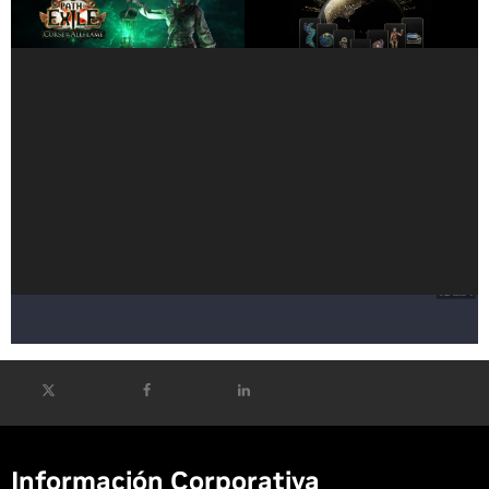
Allflame» para Unirse a la
Investigación en IA
Nube
NVIDIA Abre el Código Fuente del Primer Framework de
Simulación de Física Médica Acelerado por GPU
Información Corporativa