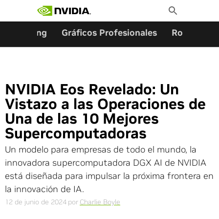
Buscar:
Ir
Toggle
al
Search
contenido
Gaming
Gráficos Profesionales
Robótica
NVIDIA Eos Revelado: Un
Vistazo a las Operaciones de
Una de las 10 Mejores
Supercomputadoras
Un modelo para empresas de todo el mundo, la
innovadora supercomputadora DGX AI de NVIDIA
está diseñada para impulsar la próxima frontera en
la innovación de IA.
12 de junio de 2024
por
Charlie Boyle