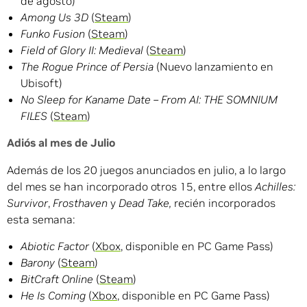
de agosto)
Among Us 3D
(
Steam
)
Funko Fusion
(
Steam
)
Field of Glory II: Medieval
(
Steam
)
The Rogue Prince of Persia
(Nuevo lanzamiento en
Ubisoft)
No Sleep for Kaname Date – From AI: THE SOMNIUM
FILES
(
Steam
)
Adiós al mes de Julio
Además de los 20 juegos anunciados en julio, a lo largo
del mes se han incorporado otros 15, entre ellos
Achilles:
Survivor
,
Frosthaven
y
Dead Take,
recién incorporados
esta semana:
Abiotic Factor
(
Xbox
, disponible en PC Game Pass)
Barony
(
Steam
)
BitCraft Online
(
Steam
)
He Is Coming
(
Xbox
, disponible en PC Game Pass)