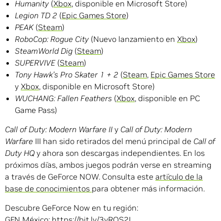
Humanity
(
Xbox
, disponible en Microsoft Store)
Legion TD 2
(
Epic Games Store
)
PEAK
(
Steam
)
RoboCop: Rogue City
(Nuevo lanzamiento en
Xbox
)
SteamWorld Dig
(
Steam
)
SUPERVIVE
(
Steam
)
Tony Hawk’s Pro Skater 1 + 2
(
Steam
,
Epic Games Store
y
Xbox
, disponible en Microsoft Store)
WUCHANG: Fallen Feathers
(
Xbox
, disponible en PC
Game Pass)
Call of Duty: Modern Warfare II
y
Call of Duty: Modern
Warfare
III han sido retirados del menú principal de
Call of
Duty HQ
y ahora son descargas independientes. En los
próximos días, ambos juegos podrán verse en streaming
a través de GeForce NOW. Consulta este
artículo de la
base de conocimientos
para obtener más información.
Descubre GeForce Now en tu región:
GFN México:
https://bit.ly/3yROS2I