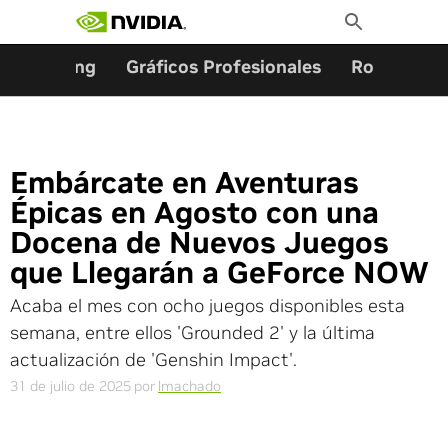
Buscar:
Ir
Toggle
al
Search
contenido
Gaming
Gráficos Profesionales
Robótica
Embárcate en Aventuras
Épicas en Agosto con una
Docena de Nuevos Juegos
que Llegarán a GeForce NOW
Acaba el mes con ocho juegos disponibles esta
semana, entre ellos 'Grounded 2' y la última
actualización de 'Genshin Impact'.
31 de julio de 2025
por
lmachado