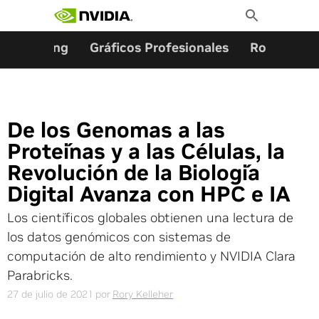
Buscar:
Ir
Toggle
al
Search
contenido
Gaming
Gráficos Profesionales
Robótica
De los Genomas a las
Proteínas y a las Células, la
Revolución de la Biología
Digital Avanza con HPC e IA
Los científicos globales obtienen una lectura de
los datos genómicos con sistemas de
computación de alto rendimiento y NVIDIA Clara
Parabricks.
27 de julio de 2021
por
Rory Kelleher