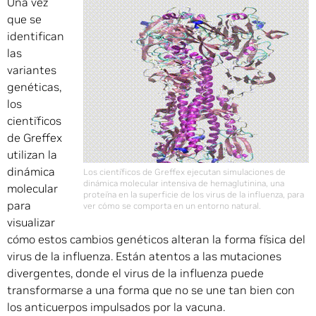
Una vez
que se
identifican
las
variantes
genéticas,
los
científicos
de Greffex
utilizan la
dinámica
Los científicos de Greffex ejecutan simulaciones de
dinámica molecular intensiva de hemaglutinina, una
molecular
proteína en la superficie de los virus de la influenza, para
para
ver cómo se comporta en un entorno natural.
visualizar
cómo estos cambios genéticos alteran la forma física del
virus de la influenza. Están atentos a las mutaciones
divergentes, donde el virus de la influenza puede
transformarse a una forma que no se une tan bien con
los anticuerpos impulsados por la vacuna.