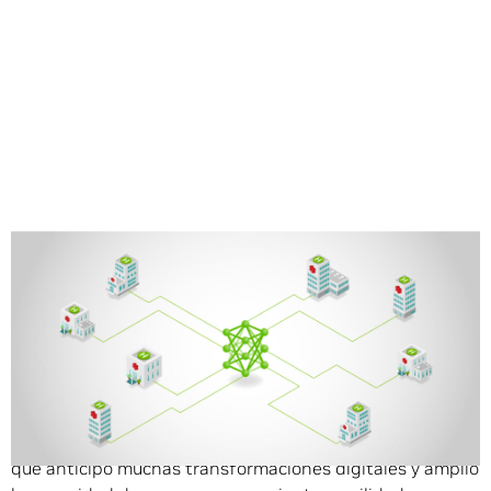
Compartir
El 2020 se vio marcado por la pandemia de la COVID-19,
que anticipó muchas transformaciones digitales y amplió