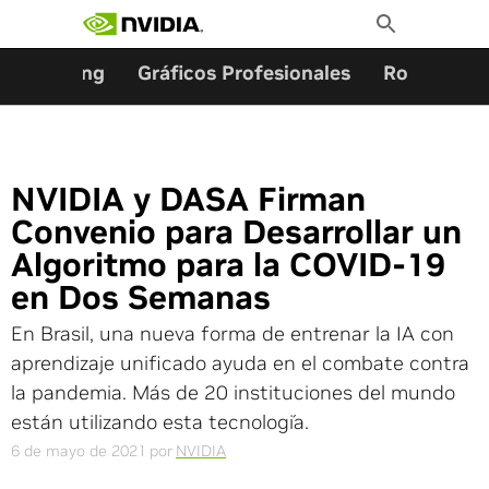
Buscar:
Ir
Toggle
al
Search
contenido
Gaming
Gráficos Profesionales
Robótica
NVIDIA y DASA Firman
Convenio para Desarrollar un
Algoritmo para la COVID-19
en Dos Semanas
En Brasil, una nueva forma de entrenar la IA con
aprendizaje unificado ayuda en el combate contra
la pandemia. Más de 20 instituciones del mundo
están utilizando esta tecnología.
6 de mayo de 2021
por
NVIDIA