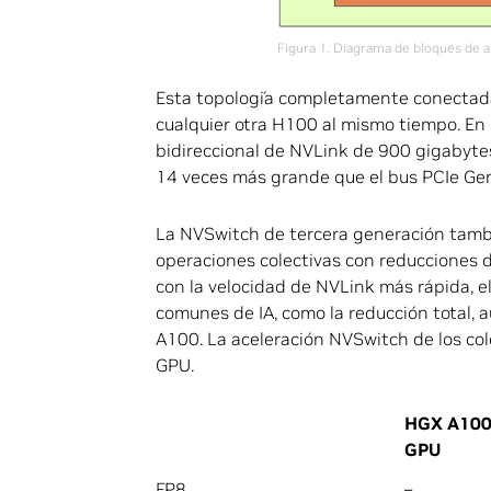
Figura 1. Diagrama de bloques de 
Esta topología completamente conectad
cualquier otra H100 al mismo tiempo. En p
bidireccional de NVLink de 900 gigabyte
14 veces más grande que el bus PCIe Gen
La NVSwitch de tercera generación tamb
operaciones colectivas con reducciones d
con la velocidad de NVLink más rápida, e
comunes de IA, como la reducción total,
A100. La aceleración NVSwitch de los col
GPU.
HGX A100
GPU
FP8
–