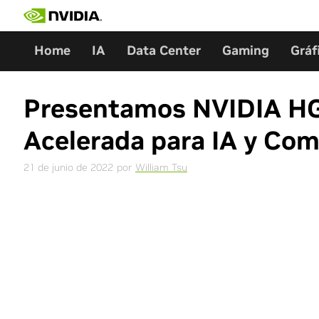
Ir
al
contenido
Home
IA
Data Center
Gaming
Gráf
Presentamos NVIDIA HGX
Acelerada para IA y Co
21 de junio de 2022
por
William Tsu