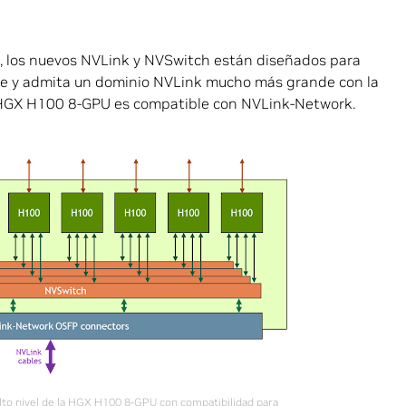
, los nuevos NVLink y NVSwitch están diseñados para
le y admita un dominio NVLink mucho más grande con la
 HGX H100 8-GPU es compatible con NVLink-Network.
lto nivel de la HGX H100 8-GPU con compatibilidad para