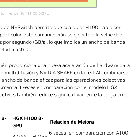
alto nivel de HGX H100 8-GPU
a de NVSwitch permite que cualquier H100 hable con
articular, esta comunicación se ejecuta a la velocidad
s por segundo (GB/s), lo que implica un ancho de banda
4 x16 actual.
ién proporciona una nueva aceleración de hardware para
e multidifusión y NVIDIA SHARP en la red. Al combinarse
l ancho de banda eficaz para las operaciones colectivas
 aumenta 3 veces en comparación con el modelo HGX
ectivos también reduce significativamente la carga en la
 8-
HGX H100 8-
Relación de Mejora
GPU
6 veces (en comparación con A100
32,000 TFLOPS