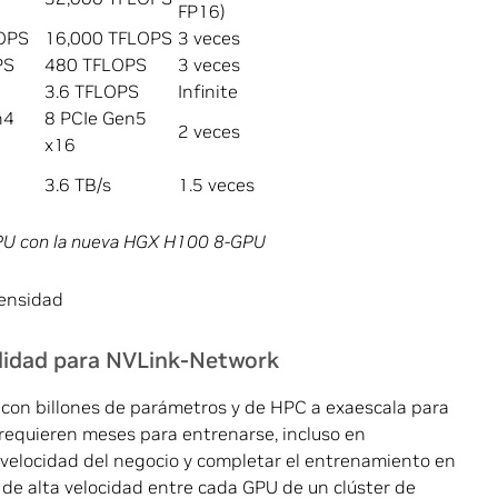
FP16)
OPS
16,000 TFLOPS
3 veces
PS
480 TFLOPS
3 veces
3.6 TFLOPS
Infinite
n4
8 PCIe Gen5
2 veces
x16
3.6 TB/s
1.5 veces
GPU con la nueva HGX H100 8-GPU
densidad
idad para NVLink-Network
 con billones de parámetros y de HPC a exaescala para
 requieren meses para entrenarse, incluso en
velocidad del negocio y completar el entrenamiento en
 de alta velocidad entre cada GPU de un clúster de