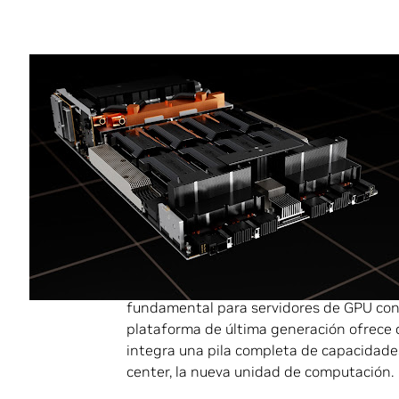
Compartir
La misión de NVIDIA es acelerar el trabaj
capacitarlos para resolver los grandes d
inteligencia artificial
(IA),
la computación 
exponencialmente, los científicos nece
capaz de impulsar aceleraciones de millo
desafíos extraordinarios.
Para responder a esta necesidad, pres
fundamental para servidores de GPU con 
plataforma de última generación ofrece 
integra una pila completa de capacidades
center, la nueva unidad de computación.