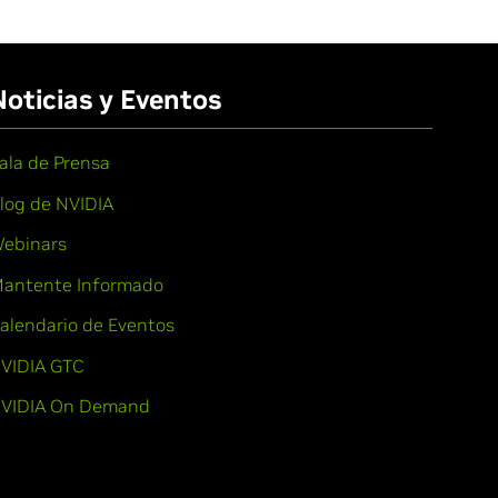
Noticias y Eventos
ala de Prensa
log de NVIDIA
ebinars
antente Informado
alendario de Eventos
VIDIA GTC
VIDIA On Demand