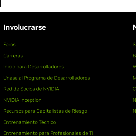
Involucrarse
Foros
S
Carreras
B
Inicio para Desarrolladores
W
Únase al Programa de Desarrolladores
M
Red de Socios de NVIDIA
C
NVIDIA Inception
N
Recursos para Capitalistas de Riesgo
N
Entrenamiento Técnico
Entrenamiento para Profesionales de TI