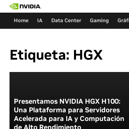
Ir
al
contenido
Home
IA
Data Center
Gaming
Gráf
Etiqueta:
HGX
Presentamos NVIDIA HGX H100:
Una Plataforma para Servidores
Acelerada para IA y Computación
de Alto Rendimiento