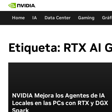
Ir
al
contenido
Home
IA
Data Center
Gaming
Gráf
Etiqueta:
RTX AI 
NVIDIA Mejora los Agentes de IA
Locales en las PCs con RTX y DGX
Spark